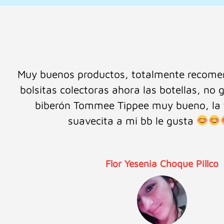
Es la segunda vez que hago una compra en 
Super feliz con su servicio, me encanta la p
te atienden, súper atentos y dispuestos a r
La calidad de sus productos es excelente. G
Bebé
Laly Rivera