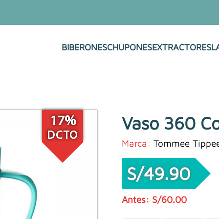
BIBERONES
CHUPONES
EXTRACTORES
L
Vaso 360 Co
17%
DCTO
Marca:
Tommee Tippe
S/
49.90
S/
60.00
El
El