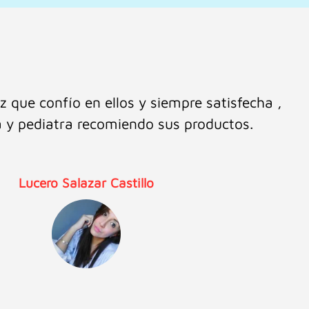
untual y rápida. Buenos productos y buena
 orientación, por ello los recomiendo!
Mar Gome