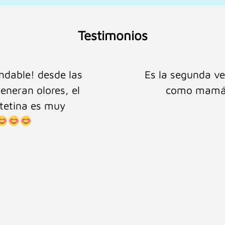
Testimonios
Cuidado del Bebé!
Buena atención p
aciencia con la que
asesoría y
esolver tus dudas.
racias Cuidado del