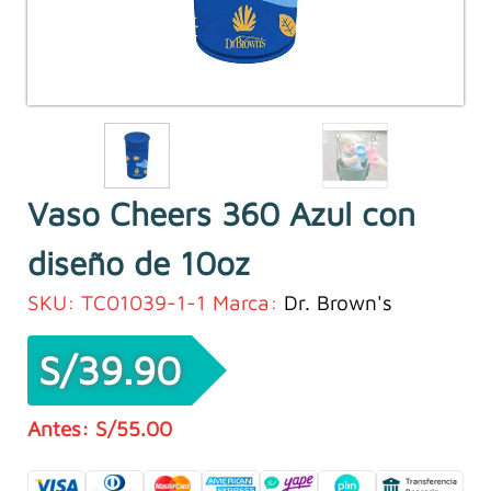
Vaso Cheers 360 Azul con
diseño de 10oz
SKU:
TC01039-1-1
Marca:
Dr. Brown's
S/
39.90
S/
55.00
El
El
precio
precio