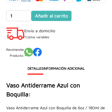
original
actual
era:
es:
Vaso
Añadir al carrito
S/49.90.
S/35.90.
Antiderrame
Azul
Envío a domicilio
con
Boquilla
*Costos variables
Suave
180ml
Recomendar
cantidad
Producto:
DETALLES
INFORMACIÓN ADICIONAL
Vaso Antiderrame Azul con
Boquilla:
Vaso Antiderrame Azul con Boquilla de 6oz / 180ml de