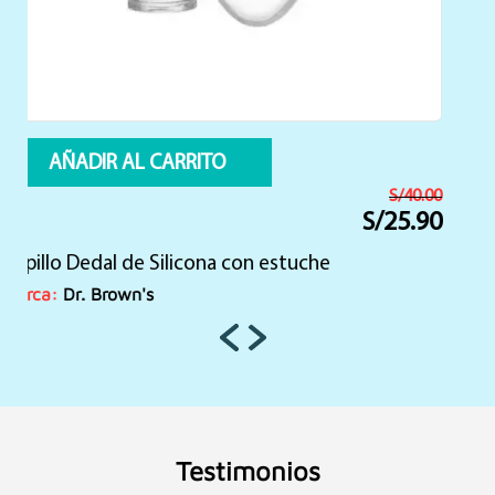
AÑADIR AL CARRITO
S/
60.00
S/
39.90
El
El
precio
precio
Vaso Cheers 360 Rojo de 10oz
original
actual
era:
es:
Marca:
Dr. Brown's
S/60.00.
S/39.90.
Testimonios