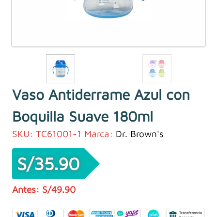
Vaso Antiderrame Azul con
Boquilla Suave 180ml
SKU:
TC61001-1
Marca:
Dr. Brown's
S/
35.90
S/
49.90
El
El
precio
precio