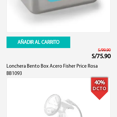
AÑADIR AL CARRITO
S/
99.90
S/
75.90
El
El
precio
precio
Lonchera Bento Box Acero Fisher Price Rosa
original
actual
era:
es:
BB1093
S/99.90.
S/75.90.
40%
DCTO