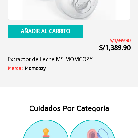
AÑADIR AL CARRITO
S/
1,999.90
S/
1,389.90
El
El
precio
precio
Extractor de Leche M5 MOMCOZY
original
actual
era:
es:
Marca:
Momcozy
S/1,999.90.
S/1,389.90.
Cuidados Por Categoría