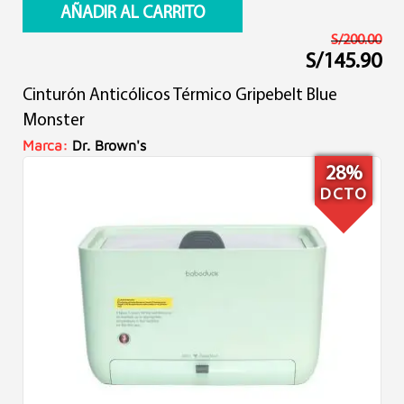
AÑADIR AL CARRITO
S/
200.00
S/
145.90
El
El
precio
precio
Cinturón Anticólicos Térmico Gripebelt Blue
original
actual
era:
es:
Monster
S/200.00.
S/145.90.
Marca:
Dr. Brown's
28%
DCTO