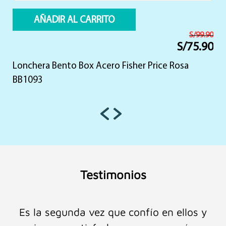
AÑADIR AL CARRITO
S/
99.90
S/
75.90
El
El
precio
precio
Lonchera Bento Box Acero Fisher Price Rosa
original
actual
era:
es:
BB1093
S/99.90.
S/75.90.
Testimonios
Es la segunda vez que confío en ellos y