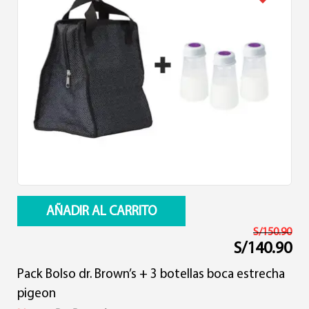
AÑADIR AL CARRITO
S/
150.90
S/
140.90
El
El
precio
precio
Pack Bolso dr. Brown’s + 3 botellas boca estrecha
original
actual
era:
es:
pigeon
S/150.90.
S/140.90.