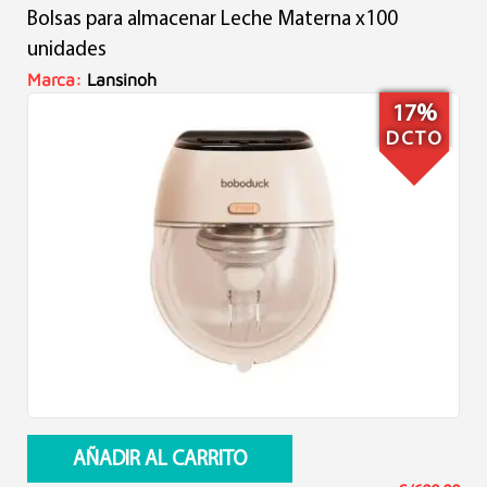
Bolsas para almacenar Leche Materna x100
original
actual
era:
es:
unidades
S/179.90.
S/145.90.
Marca:
Lansinoh
17%
DCTO
AÑADIR AL CARRITO