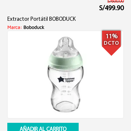
S/
600.00
S/
499.90
El
El
precio
precio
Extractor Portátil BOBODUCK
original
actual
era:
es:
Marca:
Boboduck
S/600.00.
S/499.90.
11%
DCTO
AÑADIR AL CARRITO