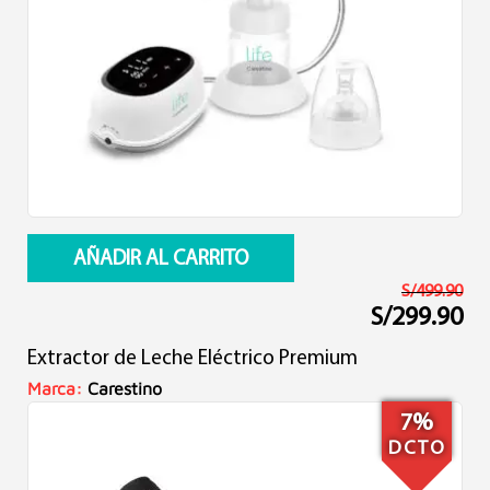
AÑADIR AL CARRITO
S/
499.90
S/
299.90
El
El
precio
precio
Extractor de Leche Eléctrico Premium
original
actual
era:
es:
Marca:
Carestino
S/499.90.
S/299.90.
7%
DCTO