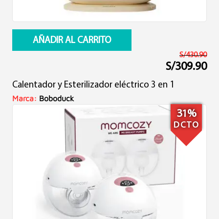
AÑADIR AL CARRITO
S/
430.90
S/
309.90
El
El
precio
precio
Calentador y Esterilizador eléctrico 3 en 1
original
actual
era:
es:
Marca:
Boboduck
S/430.90.
S/309.90.
31%
DCTO