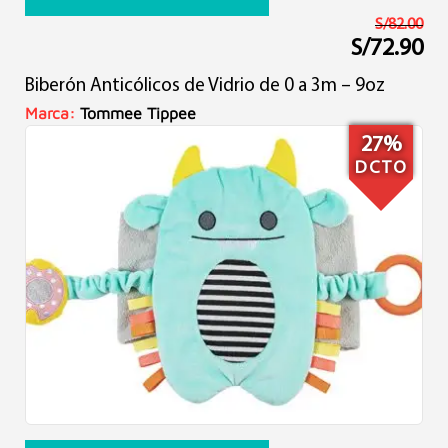
S/
82.00
S/
72.90
El
El
precio
precio
Biberón Anticólicos de Vidrio de 0 a 3m – 9oz
original
actual
era:
es:
Marca:
Tommee Tippee
S/82.00.
S/72.90.
27%
DCTO