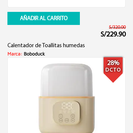
AÑADIR AL CARRITO
S/
320.00
S/
229.90
El
El
precio
precio
Calentador de Toallitas humedas
original
actual
era:
es:
Marca:
Boboduck
S/320.00.
S/229.90.
28%
DCTO