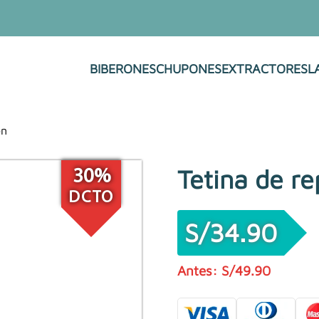
BIBERONES
CHUPONES
EXTRACTORES
L
on
Tetina de r
30%
DCTO
S/
34.90
S/
49.90
El
El
precio
precio