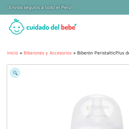
¡Envíos seguros a todo el Perú!
Inicio
»
Biberones y Accesorios
» Biberón PeristalticPlus d