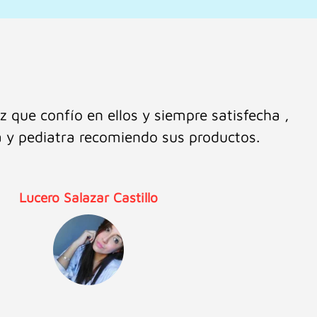
untual y rápida. Buenos productos y buena
 orientación, por ello los recomiendo!
Mar Gome