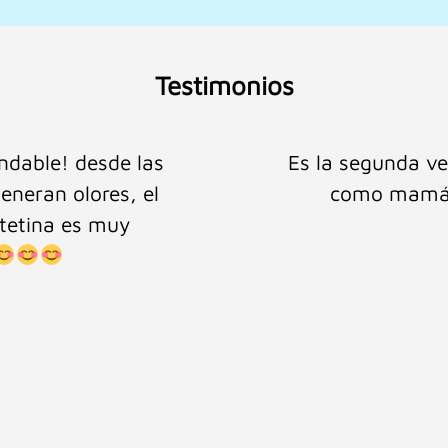
Testimonios
Cuidado del Bebé!
Buena atención p
aciencia con la que
asesoría y
esolver tus dudas.
racias Cuidado del