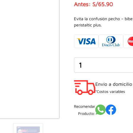
S/
65.90
El
El
precio
precio
Evita la confusión pecho – bibe
peristaltic plus.
original
actual
era:
es:
S/65.90.
S/49.90.
Biberón
PeristalticPlus
de
Polipropileno
Envío a domicilio
de
*Costos variables
5oz
cantidad
Recomendar
Producto: