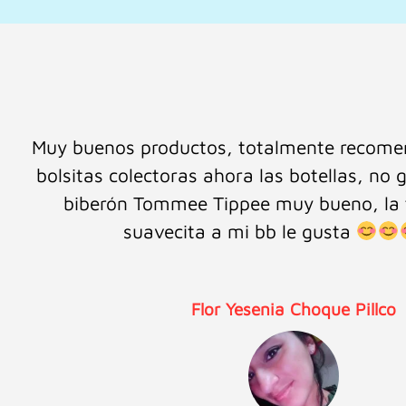
Es la segunda vez que hago una compra en 
Super feliz con su servicio, me encanta la p
te atienden, súper atentos y dispuestos a r
La calidad de sus productos es excelente. G
Bebé
Laly Rivera