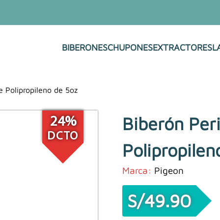
BIBERONES
CHUPONES
EXTRACTORES
L
e Polipropileno de 5oz
Biberón Peri
24%
DCTO
Polipropilen
Marca:
Pigeon
S/
49.90