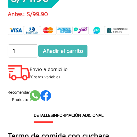
S/
99.90
El
El
precio
precio
original
actual
era:
es:
Termo
Añadir al carrito
S/99.90.
S/71.90.
de
comida
Envío a domicilio
con
cuchara
*Costos variables
BBLUV
cantidad
Recomendar
Producto:
DETALLES
INFORMACIÓN ADICIONAL
Termo de comida con cuchara