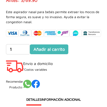
S/
69.90
El
El
precio
precio
Este aspirador nasal para bebés permite extraer los mocos de
forma segura, es suave y no invasivo. Ayuda a evitar la
original
actual
congestion nasal.
era:
es:
S/69.90.
S/42.90.
Aspirador
Añadir al carrito
Nasal
Para
Envío a domicilio
Bebés
cantidad
*Costos variables
Recomendar
Producto:
DETALLES
INFORMACIÓN ADICIONAL