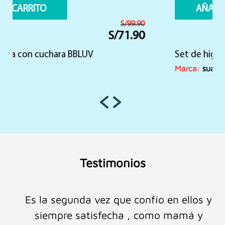
AÑADIR AL CARRITO
S/
170.00
S/
159.90
El
El
precio
precio
Set de higiene y aseo para bebé – SUAVIÑEX
original
actual
era:
es:
Marca:
suaviñex
S/170.00.
S/159.90.
Testimonios
Es la segunda vez que confío en ellos y
siempre satisfecha , como mamá y