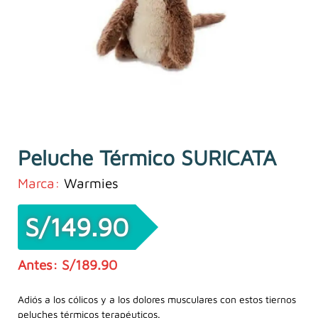
Peluche Térmico SURICATA
Marca:
Warmies
S/
149.90
S/
189.90
El
El
precio
precio
Adiós a los cólicos y a los dolores musculares con estos tiernos
peluches térmicos terapéuticos.
original
actual