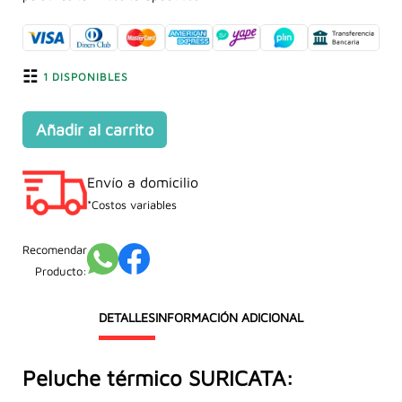
era:
es:
S/189.90.
S/149.90.
1 DISPONIBLES
Añadir al carrito
Peluche
Térmico
Envío a domicilio
SURICATA
cantidad
*Costos variables
Recomendar
Producto:
DETALLES
INFORMACIÓN ADICIONAL
Peluche térmico SURICATA: