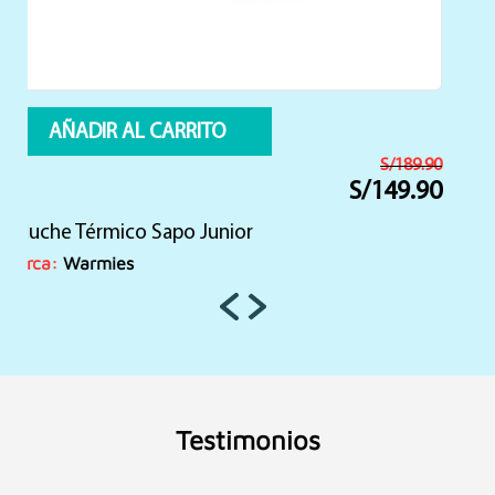
AÑADIR AL CARRITO
S/
189.90
S/
149.90
El
El
precio
precio
Peluche Térmico ERIZO
original
actual
era:
es:
Marca:
Warmies
S/189.90.
S/149.90.
Testimonios