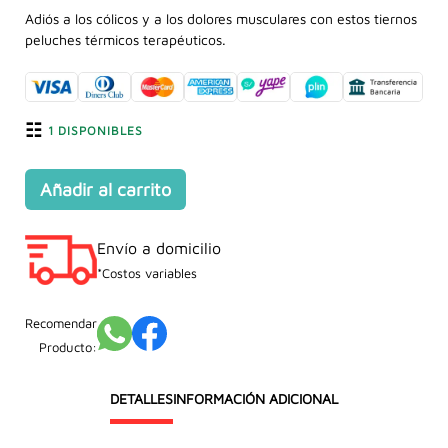
precio
precio
Adiós a los cólicos y a los dolores musculares con estos tiernos
peluches térmicos terapéuticos.
original
actual
era:
es:
S/189.90.
S/149.90.
1 DISPONIBLES
Añadir al carrito
Peluche
Térmico
Envío a domicilio
DINO
VERDE
*Costos variables
cantidad
Recomendar
Producto:
DETALLES
INFORMACIÓN ADICIONAL