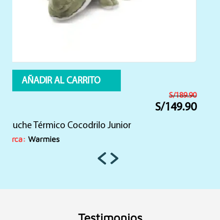
AÑADIR AL CARRITO
S/
189.90
S/
149.90
El
El
precio
precio
Peluche Térmico Dino Multicolor Junior
original
actual
era:
es:
Marca:
Warmies
S/189.90.
S/149.90.
Testimonios