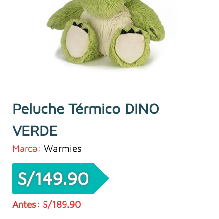
Peluche Térmico DINO
VERDE
Marca:
Warmies
S/
149.90
S/
189.90
El
El