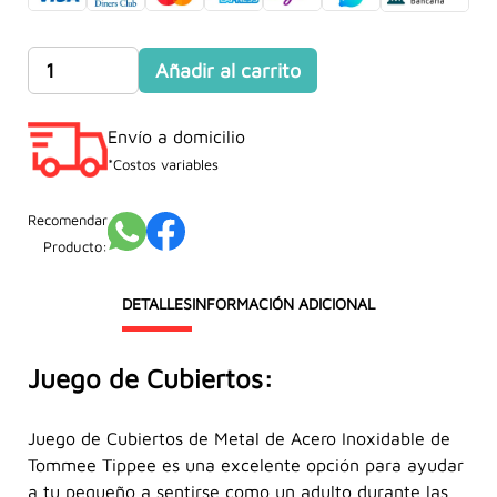
original
actual
era:
es:
Juego
Añadir al carrito
S/55.00.
S/45.90.
de
Cubiertos
Envío a domicilio
de
Metal
*Costos variables
de
Acero
Recomendar
Inoxidable
Producto:
cantidad
DETALLES
INFORMACIÓN ADICIONAL
Juego de Cubiertos:
Juego de Cubiertos de Metal de Acero Inoxidable de
Tommee Tippee es una excelente opción para ayudar
a tu pequeño a sentirse como un adulto durante las