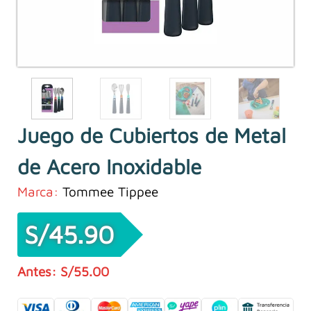
Juego de Cubiertos de Metal
de Acero Inoxidable
Marca:
Tommee Tippee
S/
45.90
S/
55.00
El
El
precio
precio