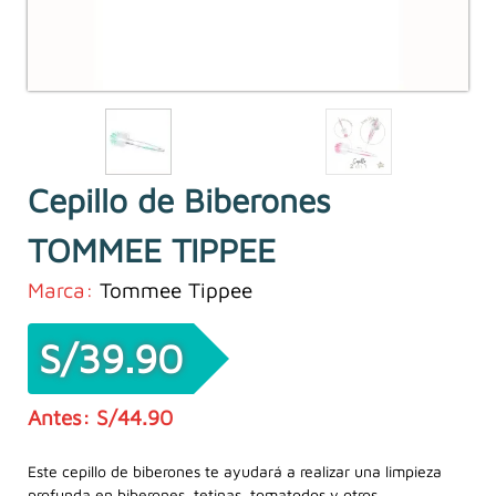
Cepillo de Biberones
TOMMEE TIPPEE
Marca:
Tommee Tippee
S/
39.90
S/
44.90
El
El
precio
precio
Este cepillo de biberones te ayudará a realizar una limpieza
profunda en biberones, tetinas, tomatodos y otros.