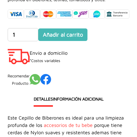
original
actual
era:
es:
S/44.90.
S/39.90.
Cepillo
Añadir al carrito
de
Biberones
Envío a domicilio
TOMMEE
TIPPEE
*Costos variables
cantidad
Recomendar
Producto:
DETALLES
INFORMACIÓN ADICIONAL
Este Cepillo de Biberones es ideal para una limpieza
profunda de los
accesorios de tu bebe
porque tiene
cerdas de Nylon suaves y resistentes ademas tiene