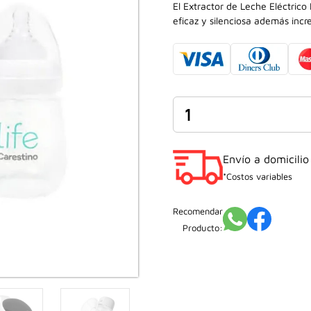
precio
precio
El Extractor de Leche Eléctrico
eficaz y silenciosa además inc
original
actual
era:
es:
S/399.90.
S/259.90.
Extractor
de
Leche
Eléctrico
Envío a domicilio
Pocket
*Costos variables
cantidad
Recomendar
Producto: