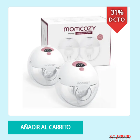
20%
DCTO
AÑADIR AL CARRITO
S/
49.9