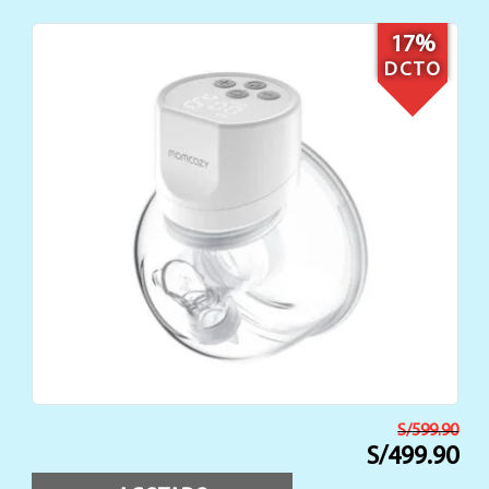
10%
DCTO
AÑADIR AL CARRITO
0
S/
99.9