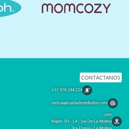
CONTÁCTANOS
+51 976 344 224
ventas@cuidadodelbebe.com
LIMA
Naplo 3H - L4 - Sol De La Molina
3ra Etapa - La Molina