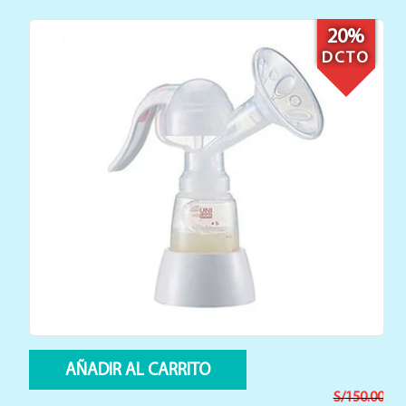
13%
DCTO
AÑADIR AL CARRITO
0
S/
799.