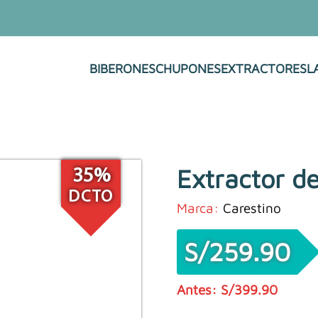
BIBERONES
CHUPONES
EXTRACTORES
L
Extractor de
35%
DCTO
Marca:
Carestino
S/
259.90
S/
399.90
El
El