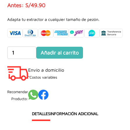
S/
49.90
El
El
precio
precio
Adapta tu extractor a cualquier tamaño de pezón.
original
actual
era:
es:
S/49.90.
S/39.90.
Adaptador
Añadir al carrito
o
Brida
Envío a domicilio
para
Extractores
*Costos variables
cantidad
Recomendar
Producto:
DETALLES
INFORMACIÓN ADICIONAL