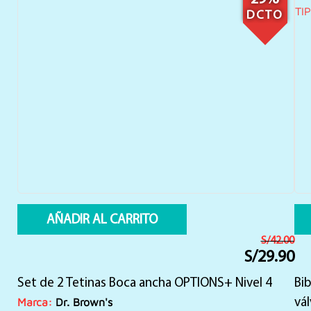
DCTO
AÑADIR AL CARRITO
S/
42.00
S/
29.90
El
El
precio
precio
Set de 2 Tetinas Boca ancha OPTIONS+ Nivel 4
original
actual
Bib
era:
es:
Marca:
Dr. Brown's
vál
S/42.00.
S/29.90.