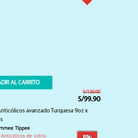
DIR AL CARRITO
S/
120.00
S/
99.90
El
El
precio
precio
Anticólicos avanzado Turquesa 9oz x
original
actual
era:
es:
s
S/120.00.
S/99.90.
mmee Tippee
8%