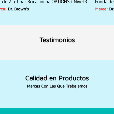
t de 2 Tetinas Boca ancha OPTIONS+ Nivel 3
original
actual
Funda de 
era:
es:
rca:
Dr. Brown's
Marca:
Dr
S/42.00.
S/29.90.
Testimonios
Calidad en Productos
Marcas Con Las Que Trabajamos