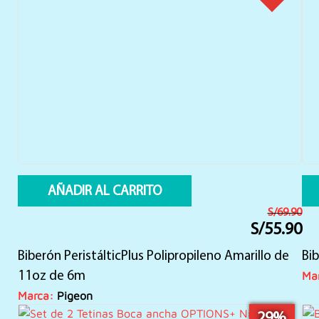
AÑADIR AL CARRITO
S/
69.90
S/
55.90
El
El
precio
precio
Biberón PeristálticPlus Polipropileno Amarillo de
original
actual
Bib
era:
es:
Ma
11oz de 6m
S/69.90.
S/55.90.
Marca:
Pigeon
29%