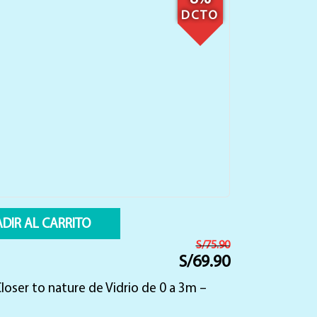
DCTO
DIR AL CARRITO
S/
75.90
S/
69.90
El
El
precio
precio
loser to nature de Vidrio de 0 a 3m –
original
actual
era:
es:
S/75.90.
S/69.90.