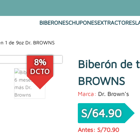
BIBERONES
CHUPONES
EXTRACTORES
L
 en 1 de 9oz Dr. BROWNS
Biberón de t
8%
DCTO
BROWNS
Marca:
Dr. Brown's
S/
64.90
S/
70.90
El
El