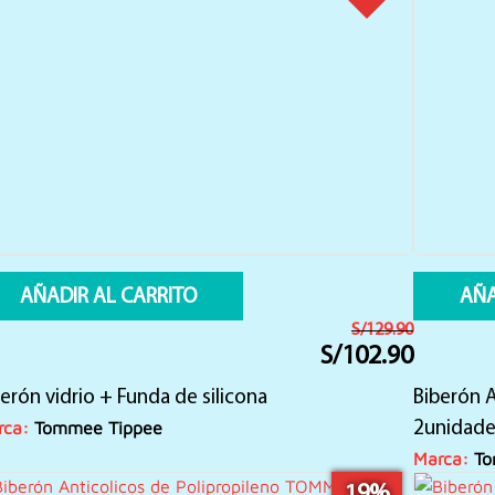
AÑADIR AL CARRITO
AÑA
S/
129.90
S/
102.90
El
El
precio
precio
erón vidrio + Funda de silicona
original
actual
Biberón 
era:
es:
rca:
Tommee Tippee
2unidade
S/129.90.
S/102.90.
Marca:
To
19%