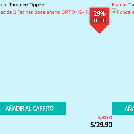
rca:
Tommee Tippee
Marca:
To
29%
DCTO
AÑADIR AL CARRITO
AÑA
S/
42.00
S/
29.90
El
El
precio
precio