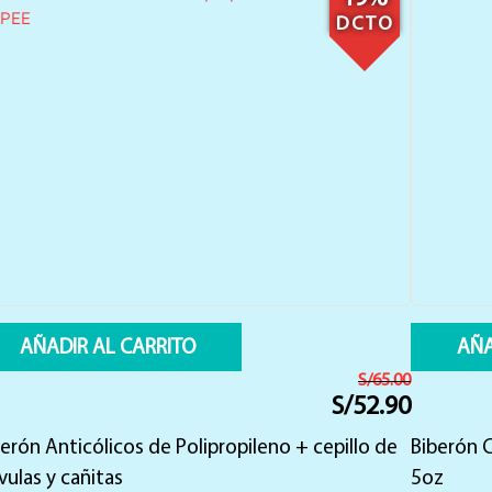
DCTO
AÑADIR AL CARRITO
AÑA
S/
65.00
S/
52.90
El
El
precio
precio
erón Anticólicos de Polipropileno + cepillo de
original
actual
Biberón C
era:
es:
vulas y cañitas
5oz
S/65.00.
S/52.90.