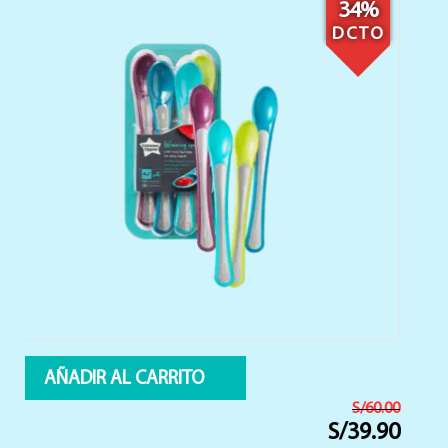
27%
DCTO
AÑADIR AL CARRITO
S/
55.00
S/
39.90
El
El