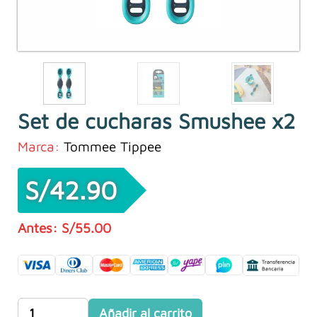
Set de cucharas Smushee x2
Marca:
Tommee Tippee
S/
42.90
S/
55.00
El
El
precio
precio
original
actual
era:
es:
Set
Añadir al carrito
S/55.00.
S/42.90.