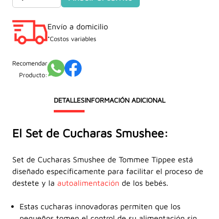
de
cucharas
Envío a domicilio
Smushee
x2
*Costos variables
cantidad
Recomendar
Producto:
DETALLES
INFORMACIÓN ADICIONAL
El Set de Cucharas Smushee:
Set de Cucharas Smushee de Tommee Tippee está
diseñado específicamente para facilitar el proceso de
destete y la
autoalimentación
de los bebés.
Estas cucharas innovadoras permiten que los
pequeños tomen el control de su alimentación sin