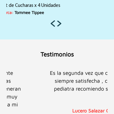
precio
precio
Chupones Every Day 0-6M Verde x2
original
actual
era:
es:
Marca:
Tommee Tippee
S/55.00.
S/39.90.
Testimonios
Es la segunda vez que confío en ellos y
siempre satisfecha , como mamá y
pediatra recomiendo sus productos.
Lucero Salazar Castillo