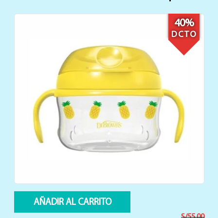
8%
DCTO
AÑADIR AL CARRITO
S/
70.90