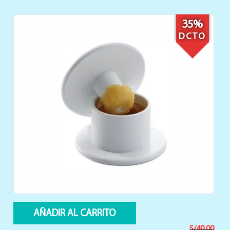
38%
DCTO
AÑADIR AL CARRITO
S/
55.90