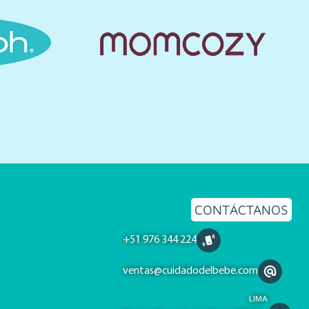
CONTÁCTANOS
+51 976 344 224
ventas@cuidadodelbebe.com
LIMA