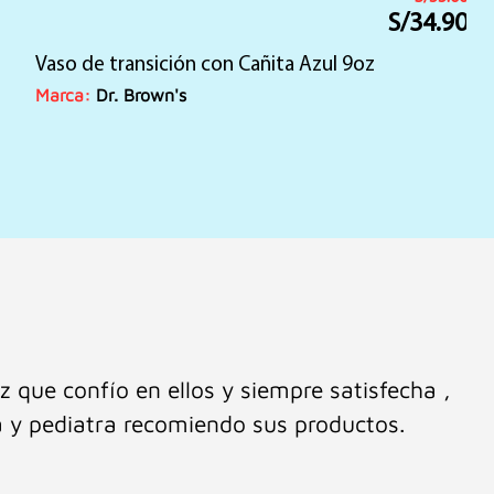
S/
39.90
El
El
precio
precio
Vaso Cheers 360 Rojo de 10oz
original
actual
era:
es:
Marca:
Dr. Brown's
S/60.00.
S/39.90.
untual y rápida. Buenos productos y buena
 orientación, por ello los recomiendo!