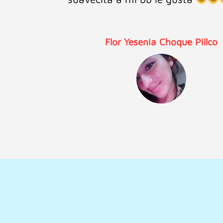
Bebé
Laly Rivera