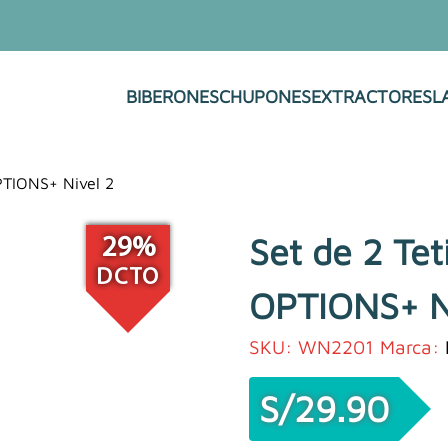
BIBERONES
CHUPONES
EXTRACTORES
L
PTIONS+ Nivel 2
Set de 2 Te
29%
DCTO
OPTIONS+ N
SKU:
WN2201
Marca:
S/
29.90