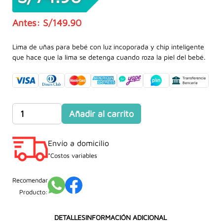
S/
149.90
El
El
precio
precio
Lima de uñas para bebé con luz incoporada y chip inteligente
que hace que la lima se detenga cuando roza la piel del bebé.
original
actual
era:
es:
S/149.90.
S/74.90.
Lima
Añadir al carrito
de
uñas
Envío a domicilio
para
bebé
*Costos variables
con
luz
Recomendar
incorporada
Producto:
cantidad
DETALLES
INFORMACIÓN ADICIONAL