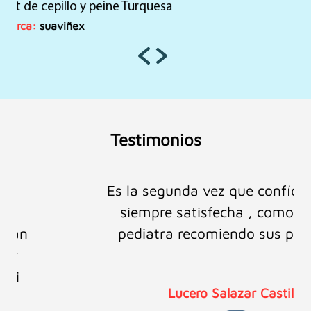
Set de higiene y aseo para bebé – SUAVIÑEX
original
actual
era:
es:
Marca:
suaviñex
S/170.00.
S/159.90.
Testimonios
Es la segunda vez que confío en ellos y
siempre satisfecha , como mamá y
pediatra recomiendo sus productos.
Lucero Salazar Castillo