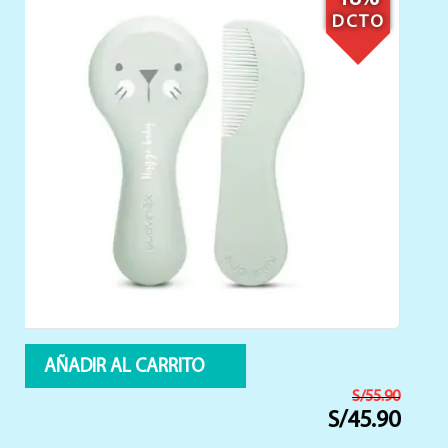
DCTO
AÑADIR AL CARRITO
S/
170.00
S/
159.90
El
El
precio
precio