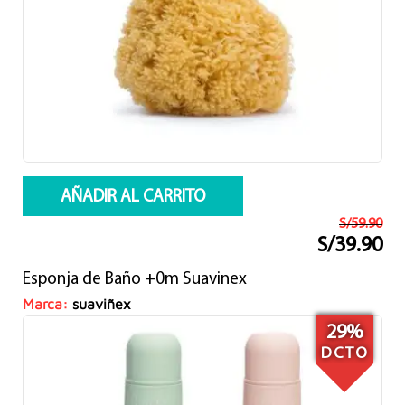
AÑADIR AL CARRITO
S/
59.90
S/
39.90
El
El
precio
precio
Esponja de Baño +0m Suavinex
original
actual
era:
es:
Marca:
suaviñex
S/59.90.
S/39.90.
29%
DCTO