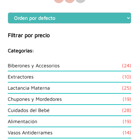
Filtrar por precio
Categorías:
24
Biberones y Accesorios
24
prod
10
Extractores
10
prod
25
Lactancia Materna
25
prod
19
Chupones y Mordedores
19
prod
28
Cuidados del Bebé
28
prod
19
Alimentación
19
prod
14
Vasos Antiderrames
14