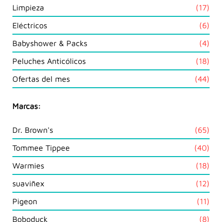
prod
17
Limpieza
17
prod
6
Eléctricos
6
prod
4
Babyshower & Packs
4
prod
18
Peluches Anticólicos
18
prod
44
Ofertas del mes
44
prod
Marcas:
Dr. Brown's
(65)
Tommee Tippee
(40)
Warmies
(18)
suaviñex
(12)
Pigeon
(11)
Boboduck
(8)