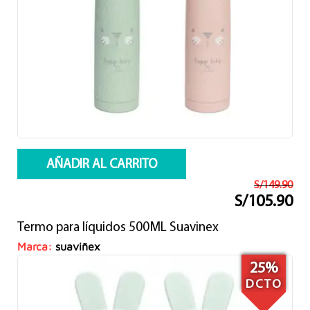
AÑADIR AL CARRITO
S/
149.90
S/
105.90
El
El
precio
precio
Termo para líquidos 500ML Suavinex
original
actual
era:
es:
Marca:
suaviñex
S/149.90.
S/105.90.
25%
DCTO