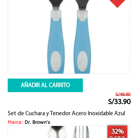
AÑADIR AL CARRITO
S/
49.90
S/
33.90
El
El
precio
precio
Set de Cuchara y Tenedor Acero Inoxidable Azul
original
actual
era:
es:
Marca:
Dr. Brown's
S/49.90.
S/33.90.
32%