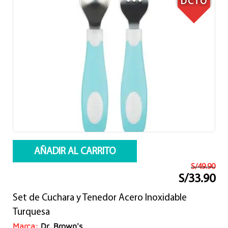
DCTO
AÑADIR AL CARRITO
S/
49.90
S/
33.90
El
El
precio
precio
Set de Cuchara y Tenedor Acero Inoxidable
original
actual
era:
es:
Turquesa
S/49.90.
S/33.90.
Marca:
Dr. Brown's