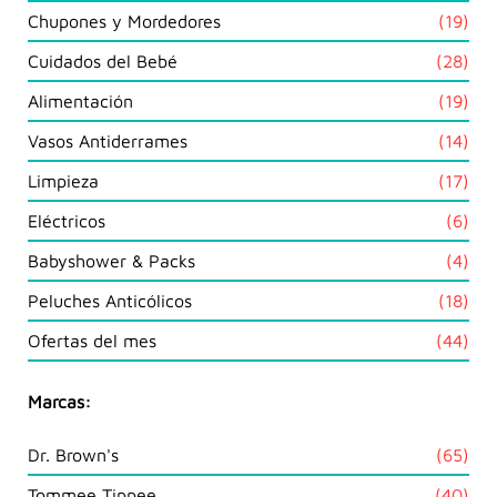
prod
19
Chupones y Mordedores
19
prod
28
Cuidados del Bebé
28
prod
19
Alimentación
19
prod
14
Vasos Antiderrames
14
prod
17
Limpieza
17
prod
6
Eléctricos
6
prod
4
Babyshower & Packs
4
prod
18
Peluches Anticólicos
18
prod
44
Ofertas del mes
44
prod
Marcas:
Dr. Brown's
(65)
Tommee Tippee
(40)