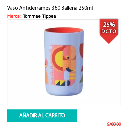
precio
precio
Vaso Antiderrames 360 Ballena 250ml
original
actual
era:
es:
Marca:
Tommee Tippee
S/60.00.
S/44.90.
25%
DCTO
AÑADIR AL CARRITO
S/
60.00