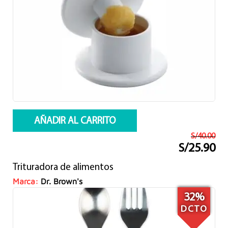
AÑADIR AL CARRITO
S/
40.00
S/
25.90
El
El
precio
precio
Trituradora de alimentos
original
actual
era:
es:
Marca:
Dr. Brown's
S/40.00.
S/25.90.
32%
DCTO