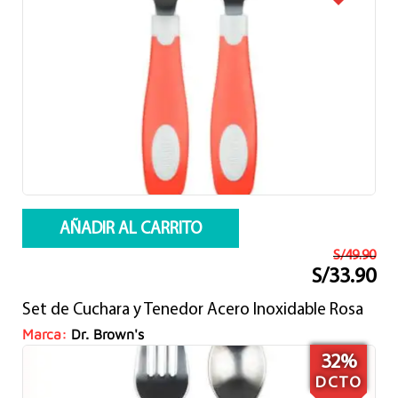
AÑADIR AL CARRITO
S/
49.90
S/
33.90
El
El
precio
precio
Set de Cuchara y Tenedor Acero Inoxidable Rosa
original
actual
era:
es:
Marca:
Dr. Brown's
S/49.90.
S/33.90.
32%
DCTO