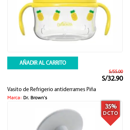
AÑADIR AL CARRITO
S/
55.00
S/
32.90
El
El
precio
precio
Vasito de Refrigerio antiderrames Piña
original
actual
era:
es:
Marca:
Dr. Brown's
S/55.00.
S/32.90.
35%
DCTO