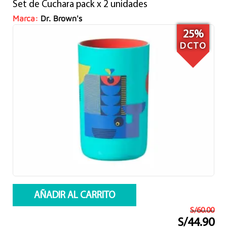
Set de Cuchara pack x 2 unidades
original
actual
era:
es:
Marca:
Dr. Brown's
S/35.00.
S/19.90.
25%
DCTO
AÑADIR AL CARRITO
S/
60.00
S/
44.90
El
El