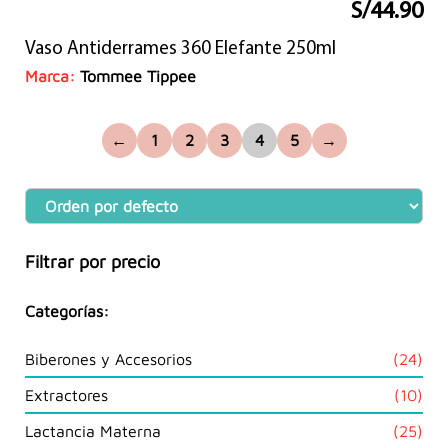
S/
44.90
El
El
precio
precio
Vaso Antiderrames 360 Elefante 250ml
original
actual
era:
es:
Marca:
Tommee Tippee
S/60.00.
S/44.90.
←
1
2
3
4
5
→
Filtrar por precio
Categorías:
24
Biberones y Accesorios
24
prod
10
Extractores
10
prod
25
Lactancia Materna
25